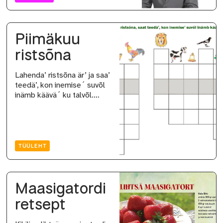
Piimäkuu
ristsõna
Lahenda’ ristsõna är’ ja saa’
teedä’, kon inemise´ suvõl
inämb käävä´ ku talvõl.…
TÜÜLEHT
Maasigatordi
retsept