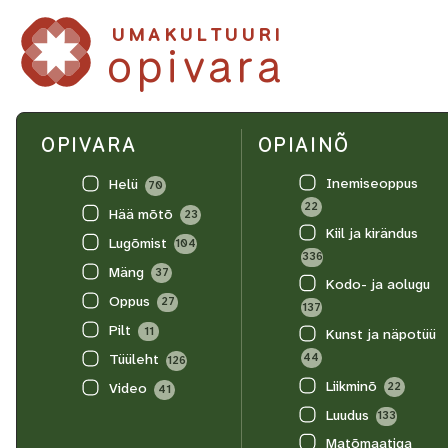
UMAKULTUURI
opivara
OPIVARA
OPIAINÕ
Inemiseoppus
Helü
70
22
Hää mõtõ
23
Kiil ja kirändus
Lugõmist
104
336
Mäng
37
Kodo- ja aolugu
Oppus
27
137
Pilt
11
Kunst ja näpotüü
44
Tüüleht
126
Liikminõ
22
Video
41
Luudus
133
Matõmaatiga