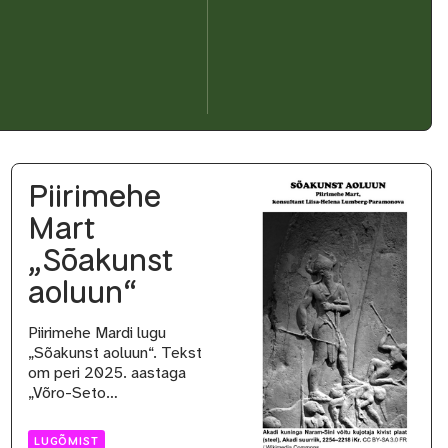
Piirimehe
Mart
„Sõakunst
aoluun“
Piirimehe Mardi lugu
„Sõakunst aoluun“. Tekst
om peri 2025. aastaga
„Võro-Seto…
LUGÕMIST