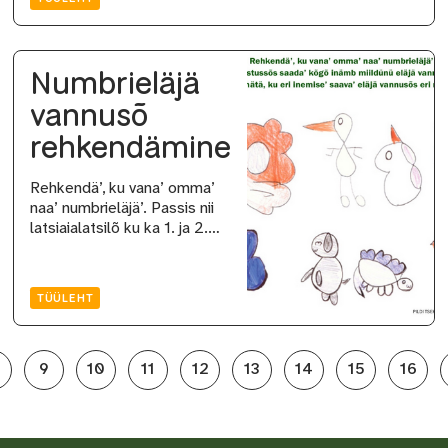
Numbrieläjä
vannusõ
rehkendämine
Rehkendä’, ku vana’ omma’
naa’ numbrieläjä’. Passis nii
latsiaialatsilõ ku ka 1. ja 2.…
TÜÜLEHT
9
10
11
12
13
14
15
16