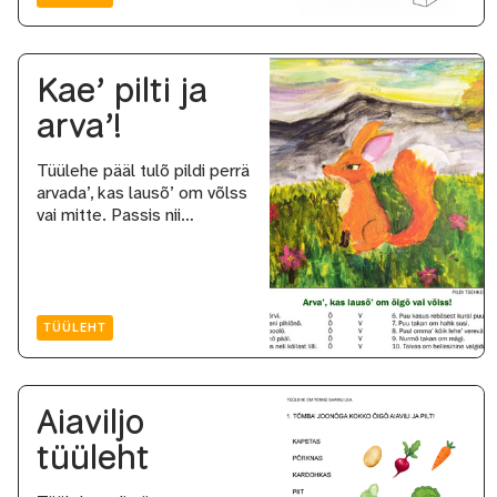
Kae’ pilti ja
arva’!
Tüülehe pääl tulõ pildi perrä
arvada’, kas lausõ’ om võlss
vai mitte. Passis nii…
TÜÜLEHT
Aiaviljo
tüüleht