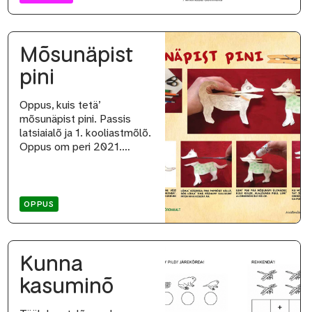
Mõsunäpist
pini
Oppus, kuis tetä’
mõsunäpist pini. Passis
latsiaialõ ja 1. kooliastmõlõ.
Oppus om peri 2021.…
OPPUS
Kunna
kasuminõ