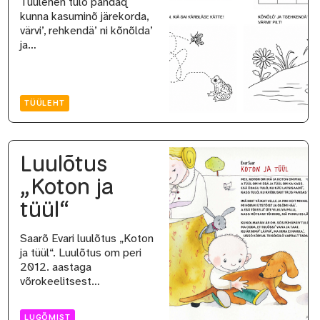
Tüülehen tulõ pandaq
kunna kasuminõ järekorda,
värvi’, rehkendä’ ni kõnõlda’
ja…
TÜÜLEHT
Luulõtus
„Koton ja
tüül“
Saarõ Evari luulõtus „Koton
ja tüül“. Luulõtus om peri
2012. aastaga
võrokeelitsest…
LUGÕMIST