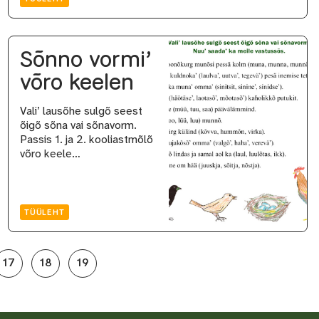
Sõnno vormi’
võro keelen
Vali’ lausõhe sulgõ seest
õigõ sõna vai sõnavorm.
Passis 1. ja 2. kooliastmõlõ
võro keele…
TÜÜLEHT
17
18
19