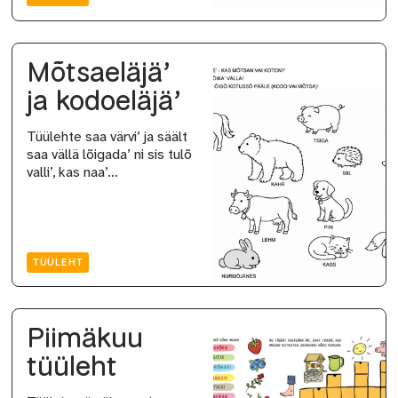
Mõtsaeläjä’
ja kodoeläjä’
Tüülehte saa värvi’ ja säält
saa vällä lõigada’ ni sis tulõ
valli’, kas naa’…
TÜÜLEHT
Piimäkuu
tüüleht