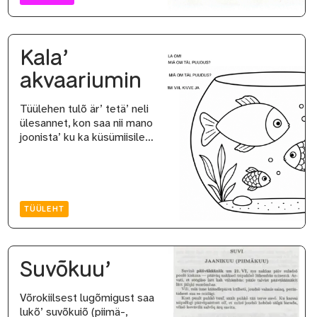
Kala’
akvaariumin
Tüülehen tulõ är’ tetä’ neli
ülesannet, kon saa nii mano
joonista’ ku ka küsümiisile…
TÜÜLEHT
Suvõkuu’
Võrokiilsest lugõmigust saa
lukõ’ suvõkuiõ (piimä-,