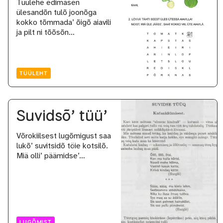
Tüülehe edimäsen
ülesandõn tulõ joonõga
kokko tõmmada’ õigõ aiavili
ja pilt ni tõõsõn…
TÜÜLEHT
Suvidsõ’ tüü’
Võrokiilsest lugõmigust saa
lukõ’ suvitsidõ töie kotsilõ.
Miä olli’ päämidse’…
LUGÕMIST