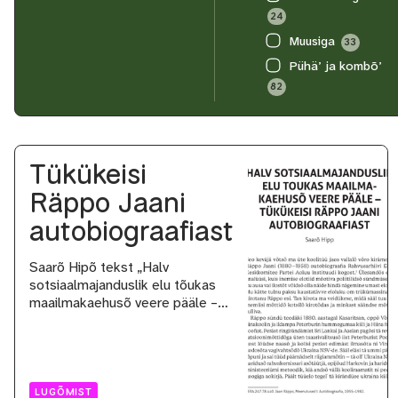
24
Muusiga
33
Pühä’ ja kombõ’
82
Tükükeisi
Räppo Jaani
autobiograafiast
Saarõ Hipõ tekst „Halv
sotsiaalmajanduslik elu tõukas
maailmakaehusõ veere pääle –…
LUGÕMIST