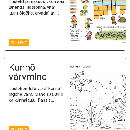
Tüüleht piimäkuust, kon saa
lahenda’ ristsõnna, vitä’
juunt õigõhe, arvada’ är’…
TÜÜLEHT
Kunnõ
värvmine
Tüülehen tulõ värvi’ kunna’
õigõhe värvi. Mano saa lukõ’
ka kunnalaulu. Passis…
TÜÜLEHT