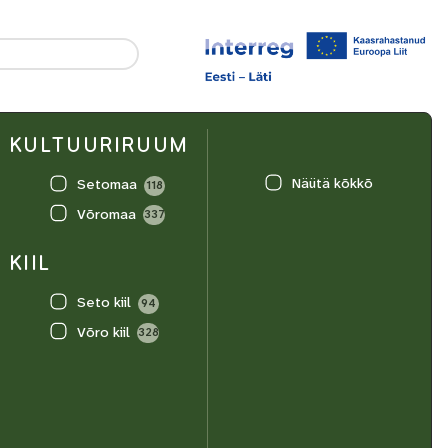
KULTUURI­RUUM
Näütä kõkkõ
Setomaa
118
Võromaa
337
KIIL
Seto kiil
94
Võro kiil
328