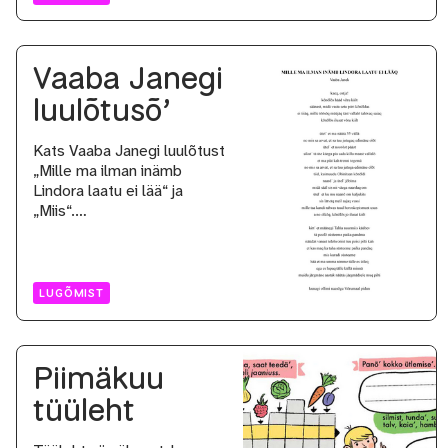
Vaaba Janegi
luulõtusõ’
Kats Vaaba Janegi luulõtust
„Mille ma ilman inämb
Lindora laatu ei lää“ ja
„Miis“.…
LUGÕMIST
Piimäkuu
tüüleht