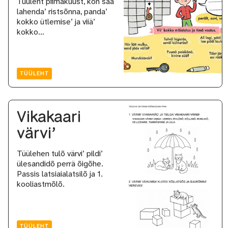
Tüüleht piimäkuust, kon saa
lahenda’ ristsõnna, panda’
kokko ütlemise’ ja viiä’
kokko…
TÜÜLEHT
Vikakaari
värvi’
Tüülehen tulõ värvi’ pildi’
ülesandidõ perrä õigõhe.
Passis latsiaialatsilõ ja 1.
kooliastmõlõ.
TÜÜLEHT