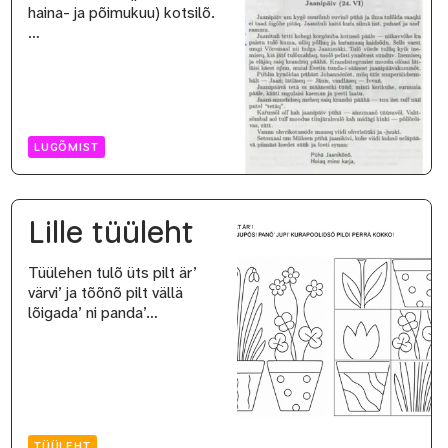
haina- ja põimukuu) kotsilõ.
…
LUGÕMIST
Lille tüüleht
Tüülehen tulõ üts pilt är’
värvi’ ja tõõnõ pilt vällä
lõigada’ ni panda’…
TÜÜLEHT