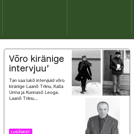
Võro kiränige
intervjuu’
Tan saa lukõ intervjuid võro
kiränige Laanõ Triinu, Kalla
Urma ja Kunnasõ Leoga.
Laanõ Triinu…
LUGÕMIST