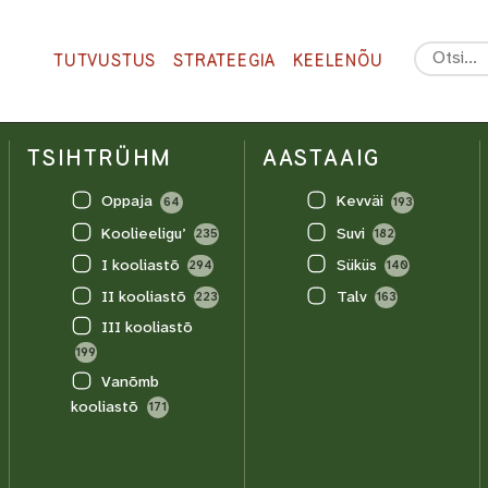
TUTVUSTUS
STRATEEGIA
KEELENÕU
TSIHTRÜHM
AASTAAIG
Oppaja
Kevväi
64
193
Koolieeligu’
Suvi
235
182
I kooliastõ
Süküs
294
140
II kooliastõ
Talv
223
163
III kooliastõ
199
Vanõmb
kooliastõ
171