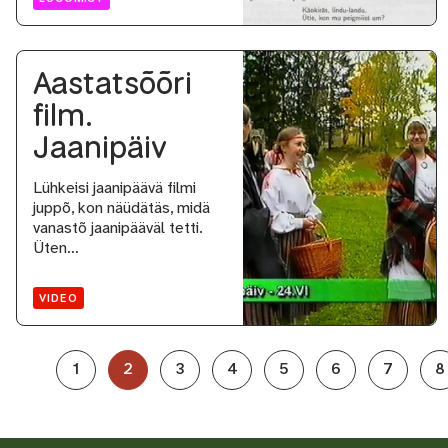
Aastatsõõri
film.
Jaanipäiv
Lühkeisi jaanipäävä filmi
juppõ, kon näüdätäs, midä
vanastõ jaanipääväl tetti.
Üten…
VIDEO
1
2
3
4
5
6
7
8