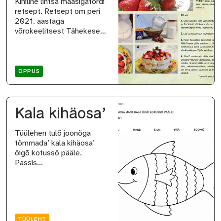
Kihiline lihtsä maasigatordi
retsept. Retsept om peri
2021. aastaga
võrokeelitsest Tähekese…
OPPUS
Kala kihäosa’
Tüülehen tulõ joonõga
tõmmada’ kala kihäosa’
õigõ kotussõ pääle.
Passis…
TÜÜLEHT